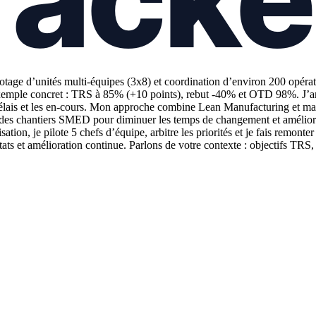
age d’unités multi-équipes (3x8) et coordination d’environ 200 opérateu
emple concret : TRS à 85% (+10 points), rebut -40% et OTD 98%. J’anime
s délais et les en-cours. Mon approche combine Lean Manufacturing et ma
 des chantiers SMED pour diminuer les temps de changement et améliorer l
n, je pilote 5 chefs d’équipe, arbitre les priorités et je fais remonter 
ats et amélioration continue. Parlons de votre contexte : objectifs TRS, 