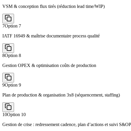
VSM & conception flux tirés (réduction lead time/WIP)
7
Option
7
IATF 16949 & maîtrise documentaire process qualité
8
Option
8
Gestion OPEX & optimisation coûts de production
9
Option
9
Plan de production & organisation 3x8 (séquencement, staffing)
10
Option
10
Gestion de crise : redressement cadence, plan d’actions et suivi S&O