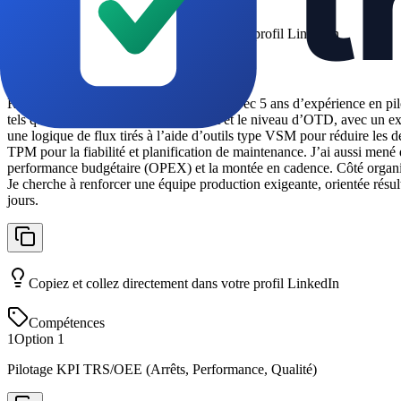
Copiez et collez directement dans votre profil LinkedIn
Section Infos
Responsable de production automobile avec 5 ans d’expérience en pilot
tels que le TRS/OEE, le taux de rebut et le niveau d’OTD, avec un ex
une logique de flux tirés à l’aide d’outils type VSM pour réduire le
TPM pour la fiabilité et planification de maintenance. J’ai aussi mené
performance budgétaire (OPEX) et la montée en cadence. Côté organisatio
Je cherche à renforcer une équipe production exigeante, orientée résult
jours.
Copiez et collez directement dans votre profil LinkedIn
Compétences
1
Option
1
Pilotage KPI TRS/OEE (Arrêts, Performance, Qualité)