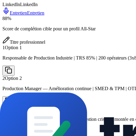
LinkedIn
LinkedIn
Entretien
Entretien
88
%
Score de complétion cible pour un profil All-Star
Titre professionnel
1
Option
1
Responsable de Production Industrie | TRS 85% | 200 opérateurs (3x
2
Option
2
Production Manager — Amélioration continue | SMED & TPM | OT
3
Option
3
Pilotage performance — VSM/Flux tiré | Gestion crises & montée en