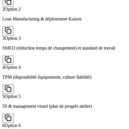
2
Option
2
Lean Manufacturing & déploiement Kaizen
3
Option
3
SMED (réduction temps de changement) et standard de travail
4
Option
4
TPM (disponibilité équipements, culture fiabilité)
5
Option
5
5S & management visuel (plan de progrès atelier)
6
Option
6