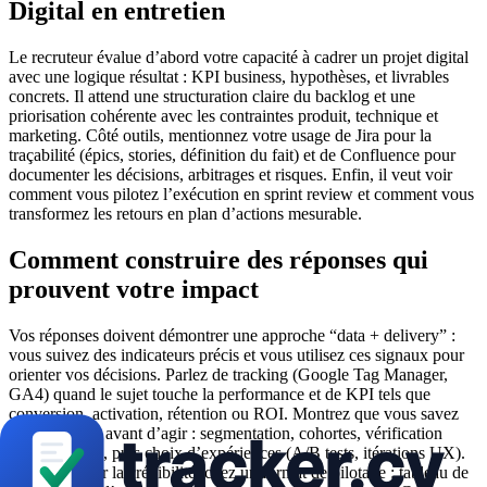
Digital en entretien
Le recruteur évalue d’abord votre capacité à cadrer un projet digital
avec une logique résultat : KPI business, hypothèses, et livrables
concrets. Il attend une structuration claire du backlog et une
priorisation cohérente avec les contraintes produit, technique et
marketing. Côté outils, mentionnez votre usage de Jira pour la
traçabilité (épics, stories, définition du fait) et de Confluence pour
documenter les décisions, arbitrages et risques. Enfin, il veut voir
comment vous pilotez l’exécution en sprint review et comment vous
transformez les retours en plan d’actions mesurable.
Comment construire des réponses qui
prouvent votre impact
Vos réponses doivent démontrer une approche “data + delivery” :
vous suivez des indicateurs précis et vous utilisez ces signaux pour
orienter vos décisions. Parlez de tracking (Google Tag Manager,
GA4) quand le sujet touche la performance et de KPI tels que
conversion, activation, rétention ou ROI. Montrez que vous savez
diagnostiquer avant d’agir : segmentation, cohortes, vérification
d’événements, puis choix d’expériences (A/B tests, itérations UX).
Pour renforcer la crédibilité, citez un format de pilotage : tableau de