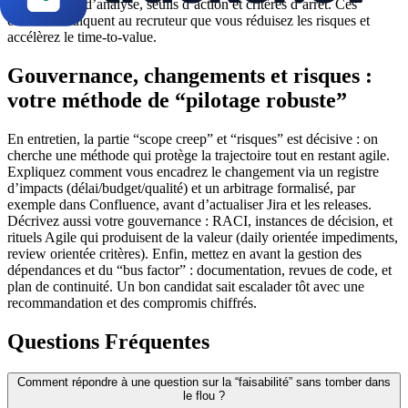
bord, rythme d’analyse, seuils d’action et critères d’arrêt. Ces
éléments indiquent au recruteur que vous réduisez les risques et
accélèrez le time-to-value.
Gouvernance, changements et risques :
votre méthode de “pilotage robuste”
En entretien, la partie “scope creep” et “risques” est décisive : on
cherche une méthode qui protège la trajectoire tout en restant agile.
Expliquez comment vous encadrez le changement via un registre
d’impacts (délai/budget/qualité) et un arbitrage formalisé, par
exemple dans Confluence, avant d’actualiser Jira et les releases.
Décrivez aussi votre gouvernance : RACI, instances de décision, et
rituels Agile qui produisent de la valeur (daily orientée impediments,
review orientée critères). Enfin, mettez en avant la gestion des
dépendances et du “bus factor” : documentation, revues de code, et
plan de continuité. Un bon candidat sait escalader tôt avec une
recommandation et des compromis chiffrés.
Questions Fréquentes
Comment répondre à une question sur la “faisabilité” sans tomber dans
le flou ?