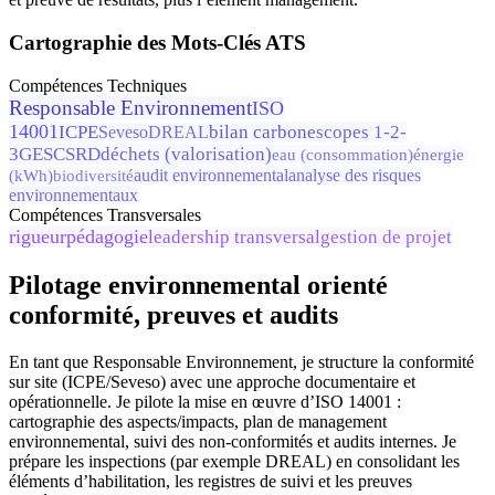
Cartographie des Mots-Clés ATS
Compétences Techniques
Responsable Environnement
ISO
14001
ICPE
bilan carbone
scopes 1-2-
Seveso
DREAL
3
GES
CSRD
déchets (valorisation)
eau (consommation)
énergie
(kWh)
audit environnemental
analyse des risques
biodiversité
environnementaux
Compétences Transversales
rigueur
pédagogie
leadership transversal
gestion de projet
Pilotage environnemental orienté
conformité, preuves et audits
En tant que Responsable Environnement, je structure la conformité
sur site (ICPE/Seveso) avec une approche documentaire et
opérationnelle. Je pilote la mise en œuvre d’ISO 14001 :
cartographie des aspects/impacts, plan de management
environnemental, suivi des non-conformités et audits internes. Je
prépare les inspections (par exemple DREAL) en consolidant les
éléments d’habilitation, les registres de suivi et les preuves