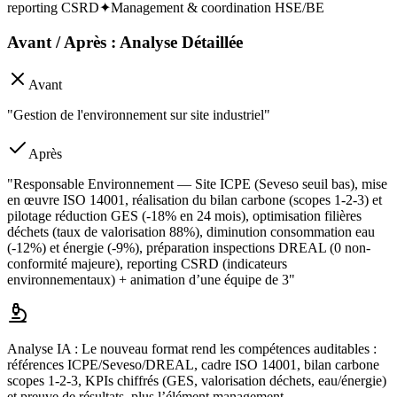
reporting CSRD
✦
Management & coordination HSE/BE
Avant / Après : Analyse Détaillée
Avant
"Gestion de l'environnement sur site industriel"
Après
"Responsable Environnement — Site ICPE (Seveso seuil bas), mise
en œuvre ISO 14001, réalisation du bilan carbone (scopes 1-2-3) et
pilotage réduction GES (-18% en 24 mois), optimisation filières
déchets (taux de valorisation 88%), diminution consommation eau
(-12%) et énergie (-9%), préparation inspections DREAL (0 non-
conformité majeure), reporting CSRD (indicateurs
environnementaux) + animation d’une équipe de 3"
Analyse IA :
Le nouveau format rend les compétences auditables :
références ICPE/Seveso/DREAL, cadre ISO 14001, bilan carbone
scopes 1-2-3, KPIs chiffrés (GES, valorisation déchets, eau/énergie)
et preuve de résultats, plus l’élément management.