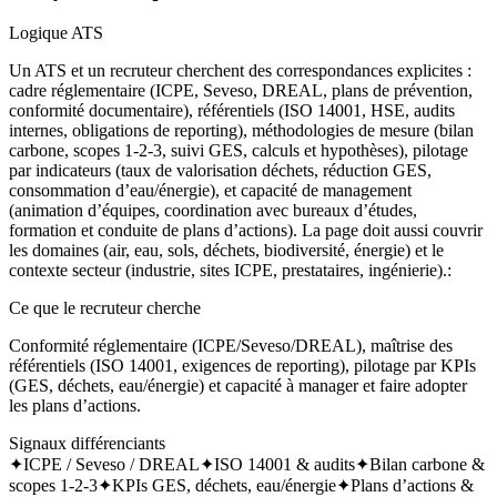
Logique ATS
Un ATS et un recruteur cherchent des correspondances explicites :
cadre réglementaire (ICPE, Seveso, DREAL, plans de prévention,
conformité documentaire), référentiels (ISO 14001, HSE, audits
internes, obligations de reporting), méthodologies de mesure (bilan
carbone, scopes 1-2-3, suivi GES, calculs et hypothèses), pilotage
par indicateurs (taux de valorisation déchets, réduction GES,
consommation d’eau/énergie), et capacité de management
(animation d’équipes, coordination avec bureaux d’études,
formation et conduite de plans d’actions). La page doit aussi couvrir
les domaines (air, eau, sols, déchets, biodiversité, énergie) et le
contexte secteur (industrie, sites ICPE, prestataires, ingénierie).
:
Ce que le recruteur cherche
Conformité réglementaire (ICPE/Seveso/DREAL), maîtrise des
référentiels (ISO 14001, exigences de reporting), pilotage par KPIs
(GES, déchets, eau/énergie) et capacité à manager et faire adopter
les plans d’actions.
Signaux différenciants
✦
ICPE / Seveso / DREAL
✦
ISO 14001 & audits
✦
Bilan carbone &
scopes 1-2-3
✦
KPIs GES, déchets, eau/énergie
✦
Plans d’actions &