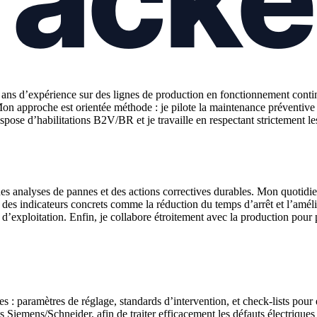
s d’expérience sur des lignes de production en fonctionnement continu.
. Mon approche est orientée méthode : je pilote la maintenance préventi
e d’habilitations B2V/BR et je travaille en respectant strictement le
, des analyses de pannes et des actions correctives durables. Mon quotidi
t des indicateurs concrets comme la réduction du temps d’arrêt et l’améli
d’exploitation. Enfin, je collabore étroitement avec la production pour p
 : paramètres de réglage, standards d’intervention, et check-lists pour é
iemens/Schneider, afin de traiter efficacement les défauts électriques