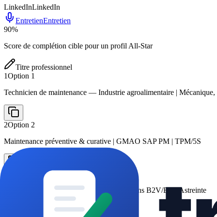
LinkedIn
LinkedIn
Entretien
Entretien
90
%
Score de complétion cible pour un profil All-Star
Titre professionnel
1
Option
1
Technicien de maintenance — Industrie agroalimentaire | Mécanique, 
2
Option
2
Maintenance préventive & curative | GMAO SAP PM | TPM/5S
3
Option
3
Dépannage et diagnostic terrain | Habilitations B2V/BR | Astreinte