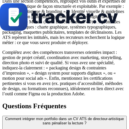
Dans une section compétences, regroupez vos outils et expertises de
directeur-artistique de façon structurée et exploitable. Par exemple :
« Direction artistique & branding », « Identité visuelle & guidelines
», « Production print (InDesign/Illustrator) », « Digital design
(Figma) » et « Motion (After Effects, Cinema 4D) ». Ajoutez des
livrables typiques : charte graphique, systèmes typographiques,
packaging, maquettes publicitaires, templates de déclinaisons. Les
ATS repèrent les intitulés, mais les recruteurs recherchent la logique
métier : ce que vous savez produire et déployer.
Complétez avec des compétences transverses orientées impact :
gestion de projet créatif, coordination avec marketing, storytelling,
direction photo et suivi de qualité. Si vous avez une spécialité,
indiquez-la clairement : « packaging design & contraintes
d’impression », « design system pour supports digitaux », ou «
motion pour social ads ». Enfin, mentionnez les certifications
pertinentes si vous en avez (ex. pratiques d’accessibilité, méthodes
de design, ou formations reconnues), idéalement en lien direct avec
l’outil comme Figma ou la production Adobe.
Questions Fréquentes
Comment intégrer mon portfolio dans un CV ATS de directeur-artistique
sans pénaliser la lecture ?