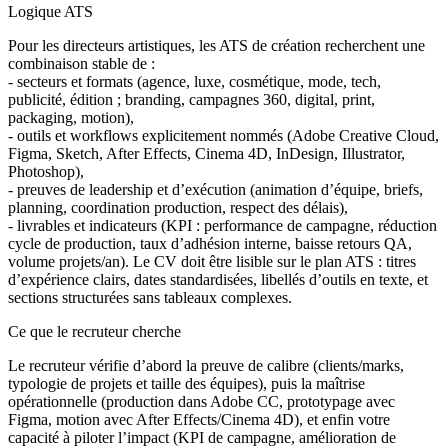
Logique ATS
Pour les directeurs artistiques, les ATS de création recherchent une
combinaison stable de :
-
secteurs et formats (agence, luxe, cosmétique, mode, tech,
publicité, édition ; branding, campagnes 360, digital, print,
packaging, motion),
-
outils et workflows explicitement nommés (Adobe Creative Cloud,
Figma, Sketch, After Effects, Cinema 4D, InDesign, Illustrator,
Photoshop),
-
preuves de leadership et d’exécution (animation d’équipe, briefs,
planning, coordination production, respect des délais),
-
livrables et indicateurs (KPI : performance de campagne, réduction
cycle de production, taux d’adhésion interne, baisse retours QA,
volume projets/an). Le CV doit être lisible sur le plan ATS : titres
d’expérience clairs, dates standardisées, libellés d’outils en texte, et
sections structurées sans tableaux complexes.
Ce que le recruteur cherche
Le recruteur vérifie d’abord la preuve de calibre (clients/marks,
typologie de projets et taille des équipes), puis la maîtrise
opérationnelle (production dans Adobe CC, prototypage avec
Figma, motion avec After Effects/Cinema 4D), et enfin votre
capacité à piloter l’impact (KPI de campagne, amélioration de