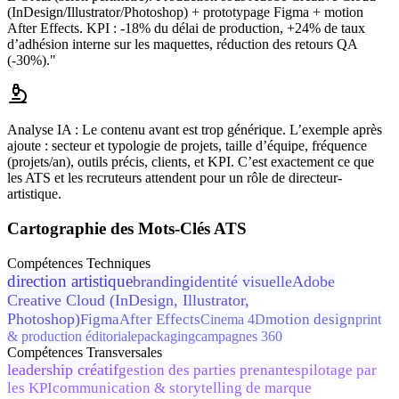
(InDesign/Illustrator/Photoshop) + prototypage Figma + motion
After Effects. KPI : -18% du délai de production, +24% de taux
d’adhésion interne sur les maquettes, réduction des retours QA
(-30%)."
Analyse IA :
Le contenu avant est trop générique. L’exemple après
ajoute : secteur et typologie de projets, taille d’équipe, fréquence
(projets/an), outils précis, clients, et KPI. C’est exactement ce que
les ATS et les recruteurs attendent pour un rôle de directeur-
artistique.
Cartographie des Mots-Clés ATS
Compétences Techniques
direction artistique
branding
identité visuelle
Adobe
Creative Cloud (InDesign, Illustrator,
Photoshop)
Figma
After Effects
motion design
Cinema 4D
print
& production éditoriale
packaging
campagnes 360
Compétences Transversales
leadership créatif
gestion des parties prenantes
pilotage par
les KPI
communication & storytelling de marque