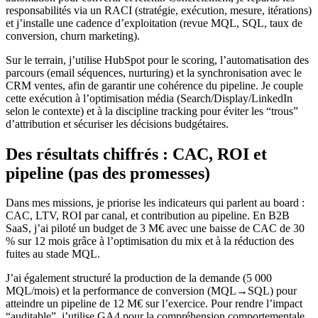
responsabilités via un RACI (stratégie, exécution, mesure, itérations)
et j’installe une cadence d’exploitation (revue MQL, SQL, taux de
conversion, churn marketing).
Sur le terrain, j’utilise HubSpot pour le scoring, l’automatisation des
parcours (email séquences, nurturing) et la synchronisation avec le
CRM ventes, afin de garantir une cohérence du pipeline. Je couple
cette exécution à l’optimisation média (Search/Display/LinkedIn
selon le contexte) et à la discipline tracking pour éviter les “trous”
d’attribution et sécuriser les décisions budgétaires.
Des résultats chiffrés : CAC, ROI et
pipeline (pas des promesses)
Dans mes missions, je priorise les indicateurs qui parlent au board :
CAC, LTV, ROI par canal, et contribution au pipeline. En B2B
SaaS, j’ai piloté un budget de 3 M€ avec une baisse de CAC de 30
% sur 12 mois grâce à l’optimisation du mix et à la réduction des
fuites au stade MQL.
J’ai également structuré la production de la demande (5 000
MQL/mois) et la performance de conversion (MQL→SQL) pour
atteindre un pipeline de 12 M€ sur l’exercice. Pour rendre l’impact
“auditable”, j’utilise GA4 pour la compréhension comportementale,