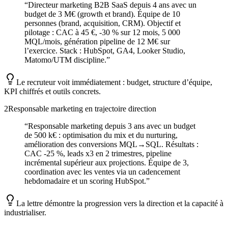
“
Directeur marketing B2B SaaS depuis 4 ans avec un
budget de 3 M€ (growth et brand). Équipe de 10
personnes (brand, acquisition, CRM). Objectif et
pilotage : CAC à 45 €, -30 % sur 12 mois, 5 000
MQL/mois, génération pipeline de 12 M€ sur
l’exercice. Stack : HubSpot, GA4, Looker Studio,
Matomo/UTM discipline.
”
Le recruteur voit immédiatement : budget, structure d’équipe,
KPI chiffrés et outils concrets.
2
Responsable marketing en trajectoire direction
“
Responsable marketing depuis 3 ans avec un budget
de 500 k€ : optimisation du mix et du nurturing,
amélioration des conversions MQL→SQL. Résultats :
CAC -25 %, leads x3 en 2 trimestres, pipeline
incrémental supérieur aux projections. Équipe de 3,
coordination avec les ventes via un cadencement
hebdomadaire et un scoring HubSpot.
”
La lettre démontre la progression vers la direction et la capacité à
industrialiser.