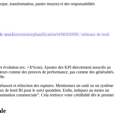
que, transformation, panier moyen) et des responsabilités
de stock
inventaire
planification
WMS
ERP
BI / tableaux de bord
 et évolution (ex. +X%/an). Ajoutez des KPI directement associés au
icateurs comme des preuves de performance, pas comme des généralités.
lle.
 réassort et réduction des ruptures. Mentionnez un outil ou un système
ux de bord BI pour le suivi quotidien. Enfin, indiquez au moins un
animation commerciale”. Cela renforce votre crédibilité dès le premier
ale