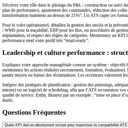
Décrivez votre rôle dans le pilotage du P&L : construction ou suivi d
plan de performance, ajustement des commandes, réduction des coûts n
transformation maintenu au-dessus de 21%”. Un ATS capte ces formula
Pour le volet opérationnel, détaillez la gestion des stocks et la prévent
: WMS pour la traçabilité, ERP pour les flux, ou procédures de gestion
implantation, et respect des règles de catégories. Mentionnez un KPI l
performance rend votre profil très “retail-ready”.
Leadership et culture performance : struct
Expliquez votre approche managériale comme un système : objectifs he
mentionnez les actions réalisées (recrutement, formation, évaluation). 
panier moyen ou baisse des réclamations. Les recruteurs valorisent les
Intégrez des pratiques de planification : gestion des plannings, adéqua
interne) ou un logiciel de scheduling, afin que l’ATS reconnaisse vos 
qualité de service. Enfin, illustrez par un exemple : “mise en place d
durée.
Questions Fréquentes
Quels KPI doit-on absolument inclure pour maximiser la compatibilité ATS