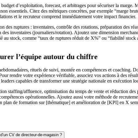
u budget d’exploitation, forecast, et arbitrages pour sécuriser la marge
on essentiels. Citez des métriques concrètes, par exemple “marge brut
tions et le recruteur comprend immédiatement votre impact financier.
ion des ruptures : inventaires, contrôle des rotations, préparation des ré
 des inventaires (journaliers/rotation). Ajoutez une dimension merchandi
ié au stock, comme “taux de ruptures réduit de X%” ou “fiabilité stock a
urer l’équipe autour du chiffre
bdomadaires, rituels de suivi, montée en compétences et coaching. Don
Pour rendre votre expérience vérifiable, associez vos actions à des résu
 leaders capables de transformer une stratégie nationale en exécution lo
tion staffing/affluence, optimisation du temps de vente et réduction des 
compétences opérationnelles. Ajoutez aussi votre méthode de recrutement 
’un plan de formation sur [thématique] et amélioration de [KPI] en X sem
 d’un CV de directeur-de-magasin ?