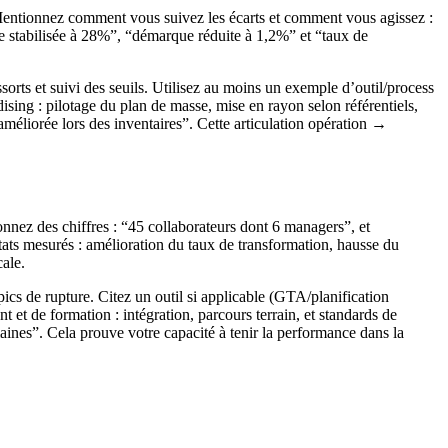
. Mentionnez comment vous suivez les écarts et comment vous agissez :
e stabilisée à 28%”, “démarque réduite à 1,2%” et “taux de
assorts et suivi des seuils. Utilisez au moins un exemple d’outil/process
sing : pilotage du plan de masse, mise en rayon selon référentiels,
méliorée lors des inventaires”. Cette articulation opération →
nez des chiffres : “45 collaborateurs dont 6 managers”, et
ltats mesurés : amélioration du taux de transformation, hausse du
cale.
pics de rupture. Citez un outil si applicable (GTA/planification
et de formation : intégration, parcours terrain, et standards de
aines”. Cela prouve votre capacité à tenir la performance dans la