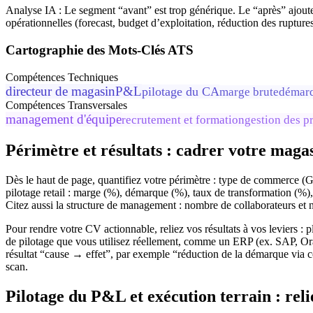
Analyse IA :
Le segment “avant” est trop générique. Le “après” ajout
opérationnelles (forecast, budget d’exploitation, réduction des ruptures)
Cartographie des Mots-Clés ATS
Compétences Techniques
directeur de magasin
P&L
pilotage du CA
marge brute
démar
Compétences Transversales
management d'équipe
recrutement et formation
gestion des pr
Périmètre et résultats : cadrer votre mag
Dès le haut de page, quantifiez votre périmètre : type de commerce (
pilotage retail : marge (%), démarque (%), taux de transformation (%)
Citez aussi la structure de management : nombre de collaborateurs et 
Pour rendre votre CV actionnable, reliez vos résultats à vos leviers :
de pilotage que vous utilisez réellement, comme un ERP (ex. SAP, Ora
résultat “cause → effet”, par exemple “réduction de la démarque via c
scan.
Pilotage du P&L et exécution terrain : rel