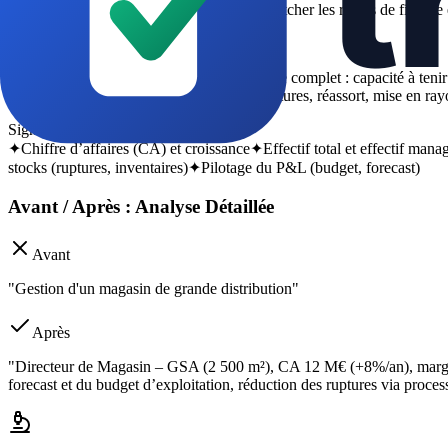
planification) + métriques chiffrées pour matcher les règles de filtrage 
Ce que le recruteur cherche
Le recruteur cherche la preuve d’un pilotage complet : capacité à ten
moyen), maîtrise opérationnelle (stocks/ruptures, réassort, mise en r
Signaux différenciants
✦
Chiffre d’affaires (CA) et croissance
✦
Effectif total et effectif mana
stocks (ruptures, inventaires)
✦
Pilotage du P&L (budget, forecast)
Avant / Après : Analyse Détaillée
Avant
"Gestion d'un magasin de grande distribution"
Après
"Directeur de Magasin – GSA (2 500 m²), CA 12 M€ (+8%/an), marge
forecast et du budget d’exploitation, réduction des ruptures via process