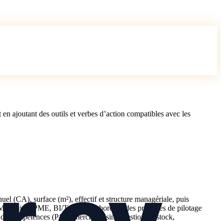
en ajoutant des outils et verbes d’action compatibles avec les
uel (CA), surface (m²), effectif et structure managériale, puis
WMS, caisse/PME, BI/Tableau de bord) et des pratiques de pilotage
és de compétences (P&L, merchandising, gestion de stock,