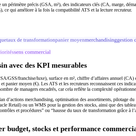
e un périmètre précis (GSA, m²), des indicateurs clés (CA, marge, démar
, ce qui améliore à la fois la compatibilité ATS et la lecture recruteur.
merchandising
gestion 
que
taux de transformation
panier moyen
sens commercial
iorités
asin avec des KPI mesurables
GSA/GSS/franchise/luxe), surface en m², chiffre d’affaires annuel (CA)
, et panier moyen (€). Les ATS et les recruteurs reconnaissent ces ind
nombre de managers encadrés, car cela reflète la complexité opérationne
 plan d’actions merchandising, optimisation des assortiments, pilotage du
cle Retail) ou un WMS pour la gestion des stocks, ainsi que des tablea
ontrôles et procédures” ou “hausse du taux de transformation grâce à l’
ier budget, stocks et performance commerci