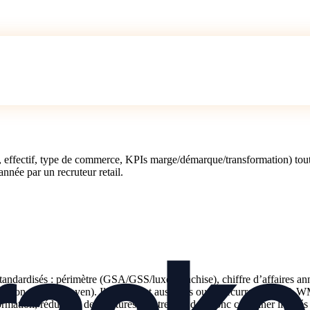
, effectif, type de commerce, KPIs marge/démarque/transformation) tout 
année par un recruteur retail.
standardisés : périmètre (GSA/GSS/luxe/franchise), chiffre d’affaires ann
ation, panier moyen). Ils détectent aussi des outils récurrents (ERP, 
formation, réduction des ruptures). Votre CV doit donc combiner libell