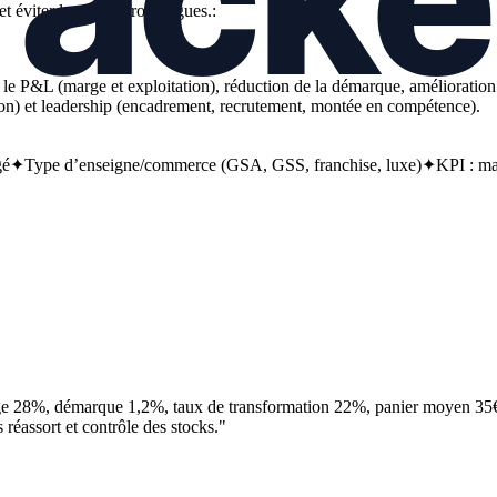
et éviter les zones trop vagues.
:
ir le P&L (marge et exploitation), réduction de la démarque, améliorati
ayon) et leadership (encadrement, recrutement, montée en compétence).
gé
✦
Type d’enseigne/commerce (GSA, GSS, franchise, luxe)
✦
KPI : ma
 28%, démarque 1,2%, taux de transformation 22%, panier moyen 35€ 
 réassort et contrôle des stocks."