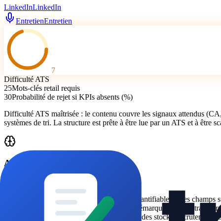
LinkedIn
LinkedIn
Entretien
Entretien
7
Difficulté ATS
25
Mots-clés retail requis
30
Probabilité de rejet si KPIs absents (%)
Difficulté ATS maîtrisée : le contenu couvre les signaux attendus (CA
systèmes de tri. La structure est prête à être lue par un ATS et à être sc
Analyse Technique
Logique ATS
Les ATS retail priorisent les informations quantifiables et les champs 
compétences et résultats via KPIs (marge, démarque, taux de transform
(P&L, merchandising, planification, gestion des stocks, recrutement/