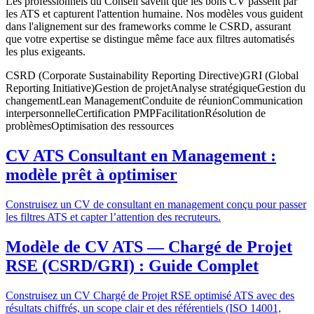
Les professionnels du Conseil savent que les bons CV passent par
les ATS et capturent l'attention humaine. Nos modèles vous guident
dans l'alignement sur des frameworks comme le CSRD, assurant
que votre expertise se distingue même face aux filtres automatisés
les plus exigeants.
CSRD (Corporate Sustainability Reporting Directive)
GRI (Global
Reporting Initiative)
Gestion de projet
Analyse stratégique
Gestion du
changement
Lean Management
Conduite de réunion
Communication
interpersonnelle
Certification PMP
Facilitation
Résolution de
problèmes
Optimisation des ressources
CV ATS Consultant en Management :
modèle prêt à optimiser
Construisez un CV de consultant en management conçu pour passer
les filtres ATS et capter l’attention des recruteurs.
Modèle de CV ATS — Chargé de Projet
RSE (CSRD/GRI) : Guide Complet
Construisez un CV Chargé de Projet RSE optimisé ATS avec des
résultats chiffrés, un scope clair et des référentiels (ISO 14001,