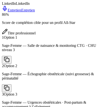
LinkedIn
LinkedIn
Entretien
Entretien
86
%
Score de complétion cible pour un profil All-Star
Titre professionnel
1
Option
1
Sage-Femme — Salle de naissance & monitoring CTG · CHU
niveau 3
2
Option
2
Sage-Femme — Échographie obstétricale (suivi grossesse) &
périnatalité
3
Option
3
Sage-Femme — Urgences obstétricales · Post-partum &
accompagnement à l’allaitement