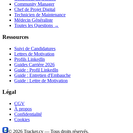
Community Manager
Chef de Projet Digital
Technicien de Maintenance
Médecin Généraliste
Toutes les Questions →
Ressources
Suivi de Candidatures
Lettres de Motivation
Profils LinkedIn
Guides Carrière 2026
Guide : Profil LinkedIn
Guide : Entretien d'Embauche
Guide : Lettre de Motivation
Légal
CGV
À propos
Confidentialité
Cookies
©
2026
Tracker.cv —
Tous droits réservés.