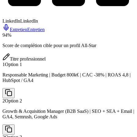
LinkedIn
LinkedIn
Entretien
Entretien
94
%
Score de complétion cible pour un profil All-Star
Titre professionnel
1
Option
1
Responsable Marketing | Budget 800k€ | CAC -38% | ROAS 4,8 |
HubSpot / GA4
2
Option
2
Growth & Acquisition Manager (B2B SaaS) | SEO + SEA + Email |
GA4, Semrush, Google Ads