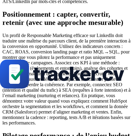
ATS/LinkedIn par mots-clés et compétences.
Positionnement : capter, convertir,
retenir (avec une approche mesurable)
Un profil de Responsable Marketing efficace sur LinkedIn doit
traduire une maîtrise du parcours client, de la première interaction à
la conversion en opportunité. Utilisez des indicateurs concrets :
CAC, ROAS, conversion landing page et ratio MQL→SQL, pour
montrer que vous pilotez la performance et pas uniquement
l’animation de campagnes. Associez ces KPI à une méthode :
tracking GA4 (événements et entonnoirs), analyse des cohortes et
revues hebdomadaires des segments. Pour être recruté, votre
message doit aussi refléter votre capacité à orchestrer plusieurs
canaux sans perdre la cohérence. Par exemple, connectez SEO
(intention et qualité du trafic) à SEA (requêtes à forte intention) et à
l’email marketing (nurturing et relances). En pratique, vous
démontrez votre valeur quand vous expliquez comment HubSpot
orchestre la segmentation et les workflows, et comment la donnée
CRM (Salesforce) permet d’aligner marketing et ventes. Enfin,
mentionnez la cadence : reporting, tests A/B et itérations basées sur
les performances.
Pilotage performance : de l’enjeu budget