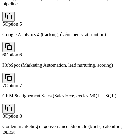
pipeline
5
Option
5
Google Analytics 4 (tracking, événements, attribution)
6
Option
6
HubSpot (Marketing Automation, lead nurturing, scoring)
7
Option
7
CRM & alignement Sales (Salesforce, cycles MQL→SQL)
8
Option
8
Content marketing et gouvernance éditoriale (briefs, calendrier,
topics)