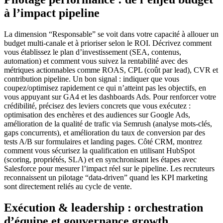
à l’impact pipeline
La dimension “Responsable” se voit dans votre capacité à allouer un
budget multi-canale et à prioriser selon le ROI. Décrivez comment
vous établissez le plan d’investissement (SEA, contenus,
automation) et comment vous suivez la rentabilité avec des
métriques actionnables comme ROAS, CPL (coût par lead), CVR et
contribution pipeline. Un bon signal : indiquer que vous
coupez/optimisez rapidement ce qui n’atteint pas les objectifs, en
vous appuyant sur GA4 et les dashboards Ads. Pour renforcer votre
crédibilité, précisez des leviers concrets que vous exécutez :
optimisation des enchères et des audiences sur Google Ads,
amélioration de la qualité de trafic via Semrush (analyse mots-clés,
gaps concurrents), et amélioration du taux de conversion par des
tests A/B sur formulaires et landing pages. Côté CRM, montrez
comment vous sécurisez la qualification en utilisant HubSpot
(scoring, propriétés, SLA) et en synchronisant les étapes avec
Salesforce pour mesurer l’impact réel sur le pipeline. Les recruteurs
reconnaissent un pilotage “data-driven” quand les KPI marketing
sont directement reliés au cycle de vente.
Exécution & leadership : orchestration
d’équipe et gouvernance growth