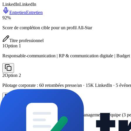
LinkedIn
LinkedIn
Entretien
Entretien
92
%
Score de complétion cible pour un profil All-Star
Titre professionnel
1
Option
1
Responsable-communication | RP & communication digitale | Budget 
2
Option
2
Pilotage corporate : 60 retombées presse/an · 15K LinkedIn · 5 évén
3
Option
3
Stratégie RSE & communication interne | Management d’équipe (3 pe