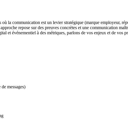
s où la communication est un levier stratégique (marque employeur, répu
oche repose sur des preuves concrètes et une communication maîtrisée
gital et événementiel à des métriques, parlons de vos enjeux et de vos pri
e de messages)
ng