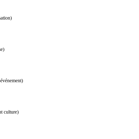
sation)
se)
t-événement)
t culture)