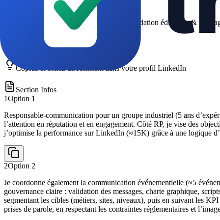
4
Option
4
Gestion de crise & réputation : cadre de validation éditoriale & messa
Copiez et collez directement dans votre profil LinkedIn
Section Infos
1
Option
1
Responsable-communication pour un groupe industriel (5 ans d’expérie
l’attention en réputation et en engagement. Côté RP, je vise des object
j’optimise la performance sur LinkedIn (≈15K) grâce à une logique d’ins
2
Option
2
Je coordonne également la communication événementielle (≈5 événement
gouvernance claire : validation des messages, charte graphique, scripts
segmentant les cibles (métiers, sites, niveaux), puis en suivant les KPI
prises de parole, en respectant les contraintes réglementaires et l’im