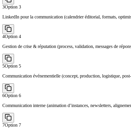
3
Option
3
LinkedIn pour la communication (calendrier éditorial, formats, optimi
4
Option
4
Gestion de crise & réputation (process, validation, messages de répon
5
Option
5
Communication événementielle (concept, production, logistique, pos
6
Option
6
Communication interne (animation d’instances, newsletters, alignemen
7
Option
7