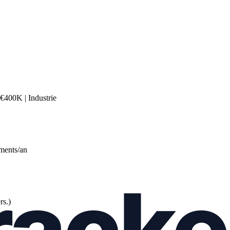
€400K | Industrie
ements/an
rs.)