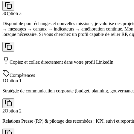
3
Option
3
Disponible pour échanges et nouvelles missions, je valorise des projet
→ messages → canaux → indicateurs → amélioration continue. Mon appr
lorsque nécessaire. Si vous cherchez un profil capable de relier RP, di
Copiez et collez directement dans votre profil LinkedIn
Compétences
1
Option
1
Stratégie de communication corporate (budget, planning, gouvernanc
2
Option
2
Relations Presse (RP) & pilotage des retombées : KPI, suivi et reporti