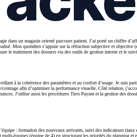
logie dans un magasin orienté parcours patient. J’ai porté un chiffre d’
alisé. Mon quotidien s’appuie sur la réfraction subjective et objective (e
re le traitement des dossiers via des outils de gestion interne et le suivi
veillant à la cohérence des paramètres et au confort d’usage. Je suis part
entrage afin d’optimiser la performance visuelle. Côté relation, j’accom
es. J’utilise aussi les procédures Tiers Payant et la gestion des dossier
’équipe : formation des nouveaux arrivants, suivi des indicateurs (taux
multi-équipes (équipe de 4) en structurant les priorités du planning et e