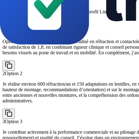
Copiez et collez directement dans votre profil LinkedIn
Section Infos
1
Option
1
Opticien avec 5 ans d’expérience, spécialisé en réfraction et contacto
de satisfaction de 1,8, en combinant rigueur clinique et conseil personn
besoins visuels au poste de travail et en mobilité. En complément, j’assu
2
Option
2
Je réalise environ 600 réfraction/an et 150 adaptations en lentilles, en 
hauteur de montage, recommandations d’orientation) et sur le montage/c
entre anciennes et nouvelles montures, et la compréhension des ordonnanc
administratives.
3
Option
3
Je contribue activement à la performance commerciale et au pilotage d
renouvellement) et qualité du conseil. J’évolue dans un environnement 