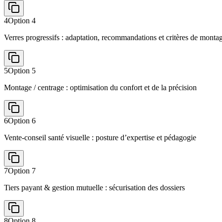
4
Option
4
Verres progressifs : adaptation, recommandations et critères de monta
5
Option
5
Montage / centrage : optimisation du confort et de la précision
6
Option
6
Vente-conseil santé visuelle : posture d’expertise et pédagogie
7
Option
7
Tiers payant & gestion mutuelle : sécurisation des dossiers
8
Option
8