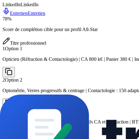
LinkedIn
LinkedIn
Entretien
Entretien
78
%
Score de complétion cible pour un profil All-Star
Titre professionnel
1
Option
1
Opticien (Réfraction & Contactologie) | CA 800 k€ | Panier 380 € | In
2
Option
2
Optométrie, Verres progressifs & centrage | Contactologie : 150 adapt
3
Option
3
Conseil patient + vente responsable | Objectifs CA et satisfaction | B