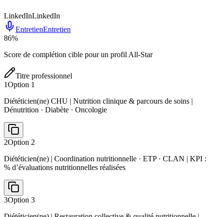
LinkedIn
LinkedIn
Entretien
Entretien
86
%
Score de complétion cible pour un profil All-Star
Titre professionnel
1
Option
1
Diététicien(ne) CHU | Nutrition clinique & parcours de soins |
Dénutrition · Diabète · Oncologie
2
Option
2
Diététicien(ne) | Coordination nutritionnelle · ETP · CLAN | KPI :
% d’évaluations nutritionnelles réalisées
3
Option
3
Diététicien(ne) | Restauration collective & qualité nutritionnelle |