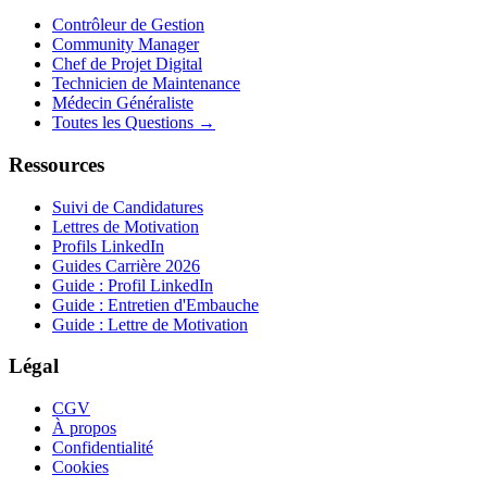
Contrôleur de Gestion
Community Manager
Chef de Projet Digital
Technicien de Maintenance
Médecin Généraliste
Toutes les Questions →
Ressources
Suivi de Candidatures
Lettres de Motivation
Profils LinkedIn
Guides Carrière 2026
Guide : Profil LinkedIn
Guide : Entretien d'Embauche
Guide : Lettre de Motivation
Légal
CGV
À propos
Confidentialité
Cookies