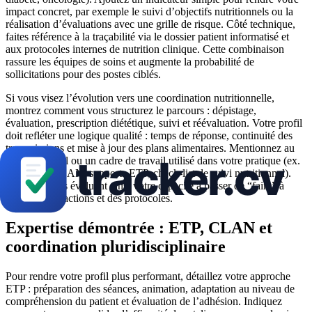
impact concret, par exemple le suivi d’objectifs nutritionnels ou la
réalisation d’évaluations avec une grille de risque. Côté technique,
faites référence à la traçabilité via le dossier patient informatisé et
aux protocoles internes de nutrition clinique. Cette combinaison
rassure les équipes de soins et augmente la probabilité de
sollicitations pour des postes ciblés.
Si vous visez l’évolution vers une coordination nutritionnelle,
montrez comment vous structurez le parcours : dépistage,
évaluation, prescription diététique, suivi et réévaluation. Votre profil
doit refléter une logique qualité : temps de réponse, continuité des
transmissions et mise à jour des plans alimentaires. Mentionnez au
moins un outil ou un cadre de travail utilisé dans votre pratique (ex.
procédure CLAN, supports ETP, check-list de suivi nutritionnel).
Les recruteurs évaluent ainsi votre capacité à passer de “faire” à
“piloter” des actions et des protocoles.
Expertise démontrée : ETP, CLAN et
coordination pluridisciplinaire
Pour rendre votre profil plus performant, détaillez votre approche
ETP : préparation des séances, animation, adaptation au niveau de
compréhension du patient et évaluation de l’adhésion. Indiquez