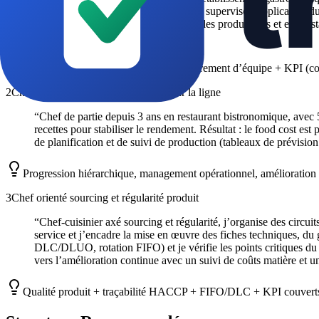
déroulé via des fiches techniques et je supervise l’application 
en optimisant les portions, en cadrant les productions et en ajus
validation en commission cuisine.
”
Positionnement gastronomique + encadrement d’équipe + KPI (cou
2
Chef de partie promu, performance sur la ligne
“
Chef de partie depuis 3 ans en restaurant bistronomique, avec 5
recettes pour stabiliser le rendement. Résultat : le food cost es
de planification et de suivi de production (tableaux de prévision
Progression hiérarchique, management opérationnel, amélioration ch
3
Chef orienté sourcing et régularité produit
“
Chef-cuisinier axé sourcing et régularité, j’organise des circuit
service et j’encadre la mise en œuvre des fiches techniques, du gr
DLC/DLUO, rotation FIFO) et je vérifie les points critiques du 
vers l’amélioration continue avec un suivi de coûts matière et un 
Qualité produit + traçabilité HACCP + FIFO/DLC + KPI couverts +