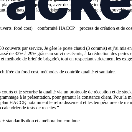
du plan HACCP au quotidien, avec des contrôles de températures et de tra
tant les achats selon les prévisions de service. La carte est renouvelée 
verts, food cost) + conformité HACCP + process de création et de cos
0 couverts par service. Je gère le poste chaud (3 commis) et j’ai mis en
t passé de 32% à 29% grâce au suivi des écarts, à la réduction des pertes 
 et méthode de brief de brigade), tout en respectant strictement les exige
iffrée du food cost, méthodes de contrôle qualité et sanitaire.
s courts et je sécurise la qualité via un protocole de réception et de sto
ammage à la présentation, pour garantir la constance client. Pour la maîtri
plan HACCP, notamment le refroidissement et les températures de maintie
calendrier de tests de recettes.
”
 standardisation et amélioration continue.