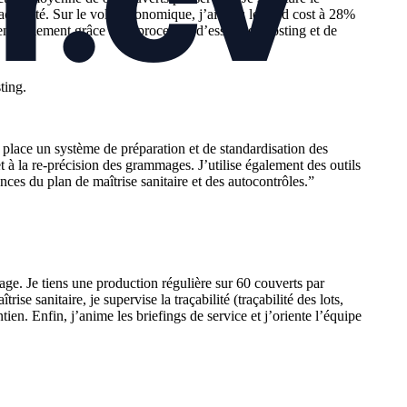
çabilité. Sur le volet économique, j’ai tenu le food cost à 28%
mensuellement grâce à un processus d’essais, de costing et de
ting.
 place un système de préparation et de standardisation des
et à la re-précision des grammages. J’utilise également des outils
nces du plan de maîtrise sanitaire et des autocontrôles.
”
ckage. Je tiens une production régulière sur 60 couverts par
se sanitaire, je supervise la traçabilité (traçabilité des lots,
n. Enfin, j’anime les briefings de service et j’oriente l’équipe