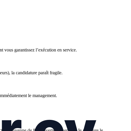
t vous garantissez l’exécution en service.
urs), la candidature paraît fragile.
ète immédiatement le management.
ction moyenne de 80 couverts par service. Je structure le