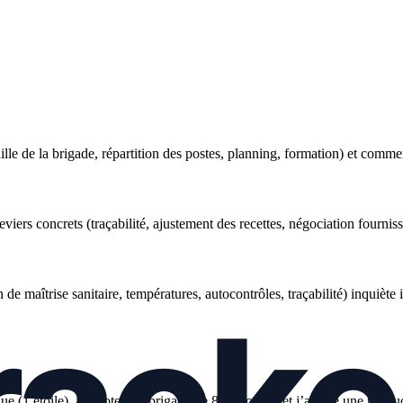
le de la brigade, répartition des postes, planning, formation) et commen
viers concrets (traçabilité, ajustement des recettes, négociation fournisse
n de maîtrise sanitaire, températures, autocontrôles, traçabilité) inqui
e (1 étoile), je pilote une brigade de 8 personnes et j’assure une produ