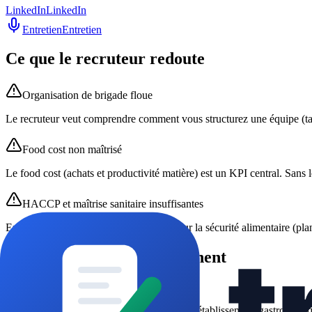
LinkedIn
LinkedIn
Entretien
Entretien
Ce que le recruteur redoute
Organisation de brigade floue
Le recruteur veut comprendre comment vous structurez une équipe (tail
Food cost non maîtrisé
Le food cost (achats et productivité matière) est un KPI central. Sans le
HACCP et maîtrise sanitaire insuffisantes
En cuisine, l’absence de démonstration sur la sécurité alimentaire (pla
Les accroches qui fonctionnent
1
Chef confirmé, cuisine gastronomique
“
Chef-cuisinier depuis 6 ans dans un établissement gastronomiqu