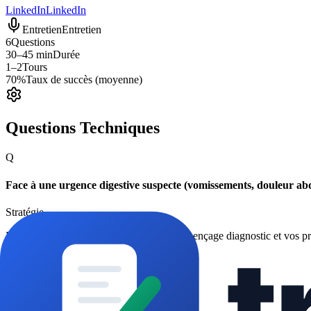
LinkedIn
LinkedIn
Entretien
Entretien
6
Questions
30–45 min
Durée
1–2
Tours
70%
Taux de succès (moyenne)
Questions Techniques
Q
Face à une urgence digestive suspecte (vomissements, douleur ab
Stratégie
Le recruteur évalue votre triage, votre séquençage diagnostic et vos pri