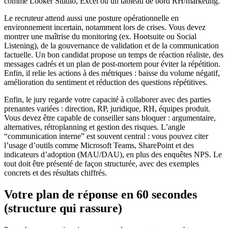
comme Looker Studio, Excel ou un tableau de bord RH/marketing.
Le recruteur attend aussi une posture opérationnelle en
environnement incertain, notamment lors de crises. Vous devez
montrer une maîtrise du monitoring (ex. Hootsuite ou Social
Listening), de la gouvernance de validation et de la communication
factuelle. Un bon candidat propose un temps de réaction réaliste, des
messages cadrés et un plan de post-mortem pour éviter la répétition.
Enfin, il relie les actions à des métriques : baisse du volume négatif,
amélioration du sentiment et réduction des questions répétitives.
Enfin, le jury regarde votre capacité à collaborer avec des parties
prenantes variées : direction, RP, juridique, RH, équipes produit.
Vous devez être capable de conseiller sans bloquer : argumentaire,
alternatives, rétroplanning et gestion des risques. L’angle
“communication interne” est souvent central : vous pouvez citer
l’usage d’outils comme Microsoft Teams, SharePoint et des
indicateurs d’adoption (MAU/DAU), en plus des enquêtes NPS. Le
tout doit être présenté de façon structurée, avec des exemples
concrets et des résultats chiffrés.
Votre plan de réponse en 60 secondes
(structure qui rassure)