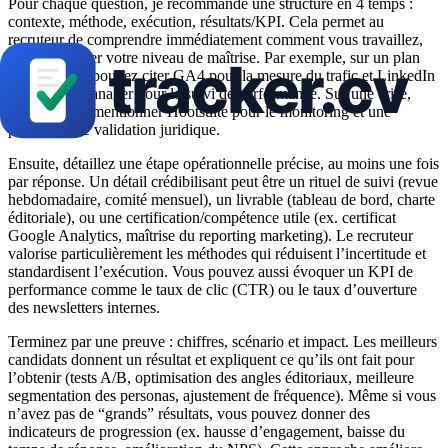
Pour chaque question, je recommande une structure en 4 temps :
contexte, méthode, exécution, résultats/KPI. Cela permet au
recruteur de comprendre immédiatement comment vous travaillez,
puis de vérifier votre niveau de maîtrise. Par exemple, sur un plan
annuel, vous pouvez citer GA4 pour la mesure du trafic et LinkedIn
Campaign Manager pour le suivi de performance. Sur une crise,
vous pouvez mentionner Hootsuite pour le monitoring et une
procédure de validation juridique.
Ensuite, détaillez une étape opérationnelle précise, au moins une fois
par réponse. Un détail crédibilisant peut être un rituel de suivi (revue
hebdomadaire, comité mensuel), un livrable (tableau de bord, charte
éditoriale), ou une certification/compétence utile (ex. certificat
Google Analytics, maîtrise du reporting marketing). Le recruteur
valorise particulièrement les méthodes qui réduisent l’incertitude et
standardisent l’exécution. Vous pouvez aussi évoquer un KPI de
performance comme le taux de clic (CTR) ou le taux d’ouverture
des newsletters internes.
Terminez par une preuve : chiffres, scénario et impact. Les meilleurs
candidats donnent un résultat et expliquent ce qu’ils ont fait pour
l’obtenir (tests A/B, optimisation des angles éditoriaux, meilleure
segmentation des personas, ajustement de fréquence). Même si vous
n’avez pas de “grands” résultats, vous pouvez donner des
indicateurs de progression (ex. hausse d’engagement, baisse du