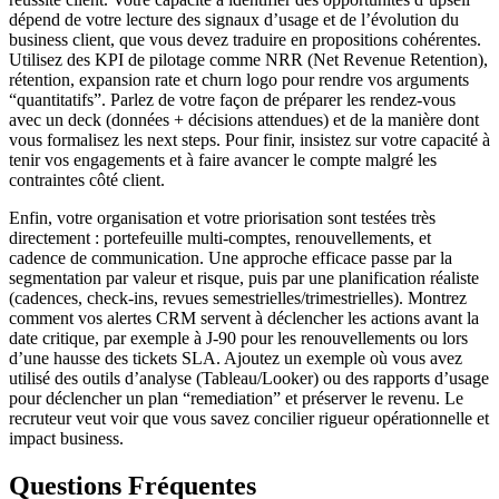
dépend de votre lecture des signaux d’usage et de l’évolution du
business client, que vous devez traduire en propositions cohérentes.
Utilisez des KPI de pilotage comme NRR (Net Revenue Retention),
rétention, expansion rate et churn logo pour rendre vos arguments
“quantitatifs”. Parlez de votre façon de préparer les rendez-vous
avec un deck (données + décisions attendues) et de la manière dont
vous formalisez les next steps. Pour finir, insistez sur votre capacité à
tenir vos engagements et à faire avancer le compte malgré les
contraintes côté client.
Enfin, votre organisation et votre priorisation sont testées très
directement : portefeuille multi-comptes, renouvellements, et
cadence de communication. Une approche efficace passe par la
segmentation par valeur et risque, puis par une planification réaliste
(cadences, check-ins, revues semestrielles/trimestrielles). Montrez
comment vos alertes CRM servent à déclencher les actions avant la
date critique, par exemple à J-90 pour les renouvellements ou lors
d’une hausse des tickets SLA. Ajoutez un exemple où vous avez
utilisé des outils d’analyse (Tableau/Looker) ou des rapports d’usage
pour déclencher un plan “remediation” et préserver le revenu. Le
recruteur veut voir que vous savez concilier rigueur opérationnelle et
impact business.
Questions Fréquentes