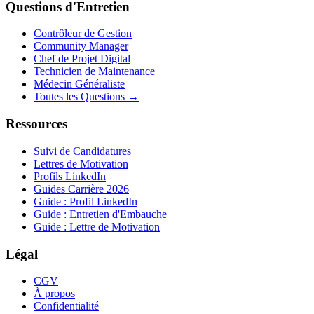
Questions d'Entretien
Contrôleur de Gestion
Community Manager
Chef de Projet Digital
Technicien de Maintenance
Médecin Généraliste
Toutes les Questions →
Ressources
Suivi de Candidatures
Lettres de Motivation
Profils LinkedIn
Guides Carrière 2026
Guide : Profil LinkedIn
Guide : Entretien d'Embauche
Guide : Lettre de Motivation
Légal
CGV
À propos
Confidentialité