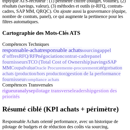
triptyque ATS-recruteur : (1) périmètre chiffré (budget, volume), (2)
résultats (savings, valeur), (3) méthodes et outils (e-RFQ, contrats-
cadres, SAP MM, QRQC). On ajoute aussi la gouvernance (équipe,
nombre de contrats, panel), ce qui augmente la pertinence pour les
filtres automatiques.
Cartographie des Mots-Clés ATS
Compétences Techniques
responsable-achat
responsable achats
sourcing
appel
d’offres
RFQ/RFP
négociation
contrat-cadre
panel
fournisseurs
TCO (Total Cost of Ownership)
savings
SAP
MM
Coupa
Ivalua
Oracle Procurement
e-procurement
catégorisation
gestion de la performance
achats (production/hors production)
fournisseur
compliance achats
Compétences Transversales
rigueur
analyse
pilotage transverse
leadership
gestion des
priorités
Résumé ciblé (KPI achats + périmètre)
Responsable Achats orienté performance, avec un historique de
pilotage de budgets et de réduction des coûts via sourcing,