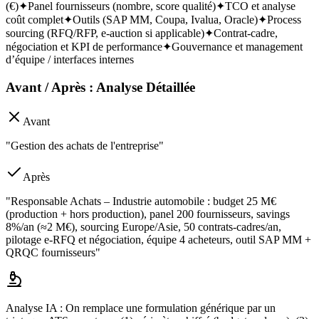
(€)
✦
Panel fournisseurs (nombre, score qualité)
✦
TCO et analyse
coût complet
✦
Outils (SAP MM, Coupa, Ivalua, Oracle)
✦
Process
sourcing (RFQ/RFP, e-auction si applicable)
✦
Contrat-cadre,
négociation et KPI de performance
✦
Gouvernance et management
d’équipe / interfaces internes
Avant / Après : Analyse Détaillée
Avant
"Gestion des achats de l'entreprise"
Après
"Responsable Achats – Industrie automobile : budget 25 M€
(production + hors production), panel 200 fournisseurs, savings
8%/an (≈2 M€), sourcing Europe/Asie, 50 contrats-cadres/an,
pilotage e-RFQ et négociation, équipe 4 acheteurs, outil SAP MM +
QRQC fournisseurs"
Analyse IA :
On remplace une formulation générique par un