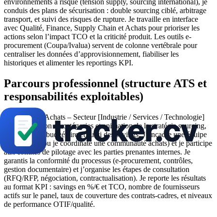
environnements à risque (tension supply, sourcing international), je
conduis des plans de sécurisation : double sourcing ciblé, arbitrage
transport, et suivi des risques de rupture. Je travaille en interface
avec Qualité, Finance, Supply Chain et Achats pour prioriser les
actions selon l’impact TCO et la criticité produit. Les outils e-
procurement (Coupa/Ivalua) servent de colonne vertébrale pour
centraliser les données d’approvisionnement, fiabiliser les
historiques et alimenter les reportings KPI.
Parcours professionnel (structure ATS et
responsabilités exploitables)
Responsable Achats – Secteur [Industrie / Services / Technologie]
(dates) : gestion de catégories et animation de la stratégie sourcing,
avec pilotage budgétaire et suivi des savings. J’encadre une équipe
d’acheteurs (ou je coordinate une communauté achats) et je participe
aux comités de pilotage avec les parties prenantes internes. Je
garantis la conformité du processus (e-procurement, contrôles,
gestion documentaire) et j’organise les étapes de consultation
(RFQ/RFP, négociation, contractualisation). Je reporte les résultats
au format KPI : savings en %/€ et TCO, nombre de fournisseurs
actifs sur le panel, taux de couverture des contrats-cadres, et niveaux
de performance OTIF/qualité.