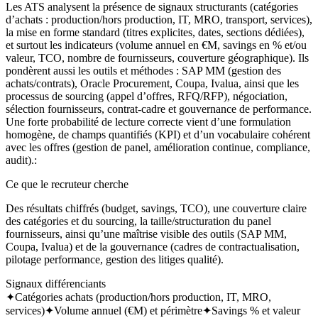
Les ATS analysent la présence de signaux structurants (catégories
d’achats : production/hors production, IT, MRO, transport, services),
la mise en forme standard (titres explicites, dates, sections dédiées),
et surtout les indicateurs (volume annuel en €M, savings en % et/ou
valeur, TCO, nombre de fournisseurs, couverture géographique). Ils
pondèrent aussi les outils et méthodes : SAP MM (gestion des
achats/contrats), Oracle Procurement, Coupa, Ivalua, ainsi que les
processus de sourcing (appel d’offres, RFQ/RFP), négociation,
sélection fournisseurs, contrat-cadre et gouvernance de performance.
Une forte probabilité de lecture correcte vient d’une formulation
homogène, de champs quantifiés (KPI) et d’un vocabulaire cohérent
avec les offres (gestion de panel, amélioration continue, compliance,
audit).
:
Ce que le recruteur cherche
Des résultats chiffrés (budget, savings, TCO), une couverture claire
des catégories et du sourcing, la taille/structuration du panel
fournisseurs, ainsi qu’une maîtrise visible des outils (SAP MM,
Coupa, Ivalua) et de la gouvernance (cadres de contractualisation,
pilotage performance, gestion des litiges qualité).
Signaux différenciants
✦
Catégories achats (production/hors production, IT, MRO,
services)
✦
Volume annuel (€M) et périmètre
✦
Savings % et valeur