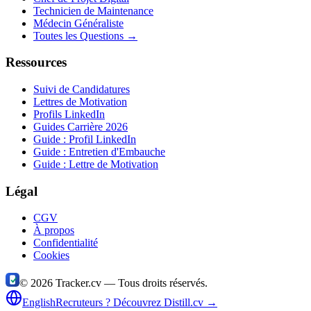
Technicien de Maintenance
Médecin Généraliste
Toutes les Questions →
Ressources
Suivi de Candidatures
Lettres de Motivation
Profils LinkedIn
Guides Carrière 2026
Guide : Profil LinkedIn
Guide : Entretien d'Embauche
Guide : Lettre de Motivation
Légal
CGV
À propos
Confidentialité
Cookies
©
2026
Tracker.cv —
Tous droits réservés.
English
Recruteurs ? Découvrez Distill.cv →