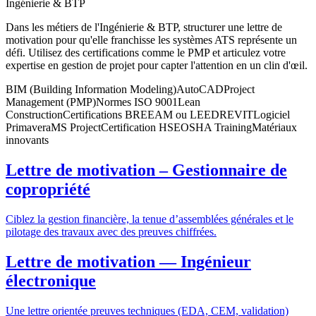
Ingénierie & BTP
Dans les métiers de l'Ingénierie & BTP, structurer une lettre de
motivation pour qu'elle franchisse les systèmes ATS représente un
défi. Utilisez des certifications comme le PMP et articulez votre
expertise en gestion de projet pour capter l'attention en un clin d'œil.
BIM (Building Information Modeling)
AutoCAD
Project
Management (PMP)
Normes ISO 9001
Lean
Construction
Certifications BREEAM ou LEED
REVIT
Logiciel
Primavera
MS Project
Certification HSE
OSHA Training
Matériaux
innovants
Lettre de motivation – Gestionnaire de
copropriété
Ciblez la gestion financière, la tenue d’assemblées générales et le
pilotage des travaux avec des preuves chiffrées.
Lettre de motivation — Ingénieur
électronique
Une lettre orientée preuves techniques (EDA, CEM, validation)