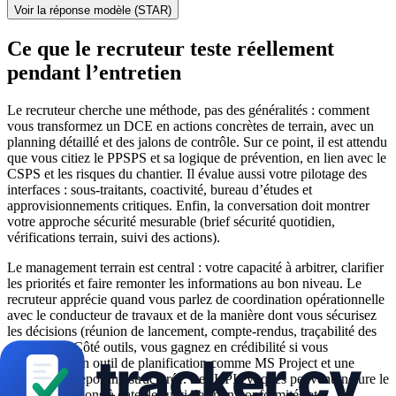
Voir la réponse modèle (STAR)
Ce que le recruteur teste réellement
pendant l’entretien
Le recruteur cherche une méthode, pas des généralités : comment
vous transformez un DCE en actions concrètes de terrain, avec un
planning détaillé et des jalons de contrôle. Sur ce point, il est attendu
que vous citiez le PPSPS et sa logique de prévention, en lien avec le
CSPS et les risques du chantier. Il évalue aussi votre pilotage des
interfaces : sous-traitants, coactivité, bureau d’études et
approvisionnements critiques. Enfin, la conversation doit montrer
votre approche sécurité mesurable (brief sécurité quotidien,
vérifications terrain, suivi des actions).
Le management terrain est central : votre capacité à arbitrer, clarifier
les priorités et faire remonter les informations au bon niveau. Le
recruteur apprécie quand vous parlez de coordination opérationnelle
avec le conducteur de travaux et de la manière dont vous sécurisez
les décisions (réunion de lancement, compte-rendus, traçabilité des
consignes). Côté outils, vous gagnez en crédibilité si vous
mentionnez un outil de planification comme MS Project et une
méthode de reporting structurée. Les KPI évoqués peuvent inclure le
taux de livraisons à date, le suivi des non-conformités et