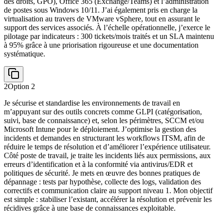
des droits, GPO), Office 365 (Exchange/Teams) et l’administration
de postes sous Windows 10/11. J’ai également pris en charge la
virtualisation au travers de VMware vSphere, tout en assurant le
support des services associés. À l’échelle opérationnelle, j’exerce le
pilotage par indicateurs : 300 tickets/mois traités et un SLA maintenu
à 95% grâce à une priorisation rigoureuse et une documentation
systématique.
2
Option
2
Je sécurise et standardise les environnements de travail en
m’appuyant sur des outils concrets comme GLPI (catégorisation,
suivi, base de connaissance) et, selon les périmètres, SCCM et/ou
Microsoft Intune pour le déploiement. J’optimise la gestion des
incidents et demandes en structurant les workflows ITSM, afin de
réduire le temps de résolution et d’améliorer l’expérience utilisateur.
Côté poste de travail, je traite les incidents liés aux permissions, aux
erreurs d’identification et à la conformité via antivirus/EDR et
politiques de sécurité. Je mets en œuvre des bonnes pratiques de
dépannage : tests par hypothèse, collecte des logs, validation des
correctifs et communication claire au support niveau 1. Mon objectif
est simple : stabiliser l’existant, accélérer la résolution et prévenir les
récidives grâce à une base de connaissances exploitable.