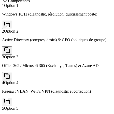
Compétences
1
Option
1
Windows 10/11 (diagnostic, résolution, durcissement poste)
2
Option
2
Active Directory (comptes, droits) & GPO (politiques de groupe)
3
Option
3
Office 365 / Microsoft 365 (Exchange, Teams) & Azure AD
4
Option
4
Réseau : VLAN, Wi‑Fi, VPN (diagnostic et correction)
5
Option
5