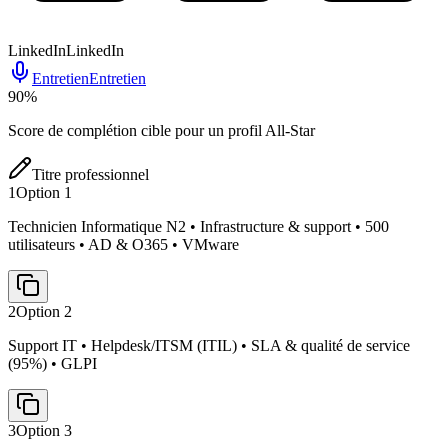
LinkedIn
LinkedIn
Entretien
Entretien
90
%
Score de complétion cible pour un profil All-Star
Titre professionnel
1
Option
1
Technicien Informatique N2 • Infrastructure & support • 500
utilisateurs • AD & O365 • VMware
2
Option
2
Support IT • Helpdesk/ITSM (ITIL) • SLA & qualité de service
(95%) • GLPI
3
Option
3