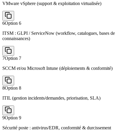
VMware vSphere (support & exploitation virtualisée)
6
Option
6
ITSM : GLPI / ServiceNow (workflow, catalogues, bases de
connaissances)
7
Option
7
SCCM et/ou Microsoft Intune (déploiements & conformité)
8
Option
8
ITIL (gestion incidents/demandes, priorisation, SLA)
9
Option
9
Sécurité poste : antivirus/EDR, conformité & durcissement