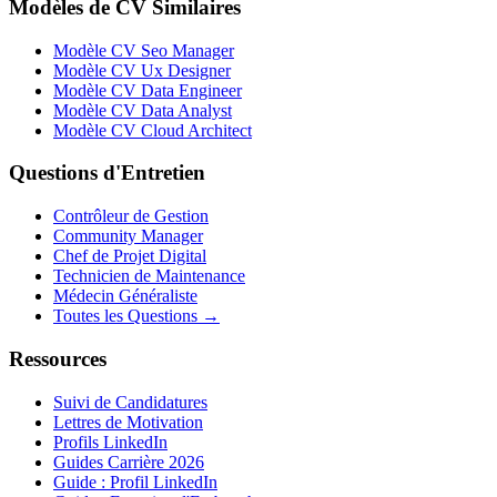
Modèles de CV Similaires
Modèle CV Seo Manager
Modèle CV Ux Designer
Modèle CV Data Engineer
Modèle CV Data Analyst
Modèle CV Cloud Architect
Questions d'Entretien
Contrôleur de Gestion
Community Manager
Chef de Projet Digital
Technicien de Maintenance
Médecin Généraliste
Toutes les Questions →
Ressources
Suivi de Candidatures
Lettres de Motivation
Profils LinkedIn
Guides Carrière 2026
Guide : Profil LinkedIn