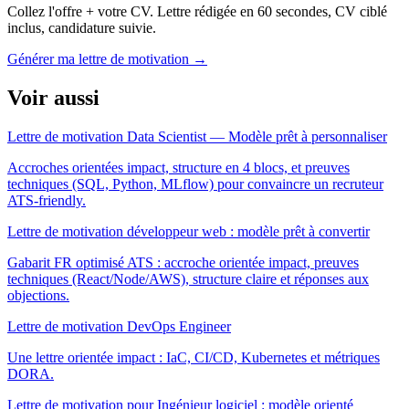
Collez l'offre + votre CV. Lettre rédigée en 60 secondes, CV ciblé
inclus, candidature suivie.
Générer ma lettre de motivation
→
Voir aussi
Lettre de motivation Data Scientist — Modèle prêt à personnaliser
Accroches orientées impact, structure en 4 blocs, et preuves
techniques (SQL, Python, MLflow) pour convaincre un recruteur
ATS-friendly.
Lettre de motivation développeur web : modèle prêt à convertir
Gabarit FR optimisé ATS : accroche orientée impact, preuves
techniques (React/Node/AWS), structure claire et réponses aux
objections.
Lettre de motivation DevOps Engineer
Une lettre orientée impact : IaC, CI/CD, Kubernetes et métriques
DORA.
Lettre de motivation pour Ingénieur logiciel : modèle orienté