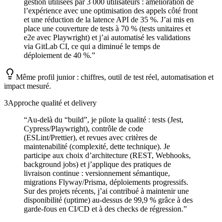
gestion utilisées par 3 000 utilisateurs : amélioration de
l’expérience avec une optimisation des appels côté front
et une réduction de la latence API de 35 %. J’ai mis en
place une couverture de tests à 70 % (tests unitaires et
e2e avec Playwright) et j’ai automatisé les validations
via GitLab CI, ce qui a diminué le temps de
déploiement de 40 %.
”
Même profil junior : chiffres, outil de test réel, automatisation et
impact mesuré.
3
Approche qualité et delivery
“
Au-delà du “build”, je pilote la qualité : tests (Jest,
Cypress/Playwright), contrôle de code
(ESLint/Prettier), et revues avec critères de
maintenabilité (complexité, dette technique). Je
participe aux choix d’architecture (REST, Webhooks,
background jobs) et j’applique des pratiques de
livraison continue : versionnement sémantique,
migrations Flyway/Prisma, déploiements progressifs.
Sur des projets récents, j’ai contribué à maintenir une
disponibilité (uptime) au-dessus de 99,9 % grâce à des
garde-fous en CI/CD et à des checks de régression.
”