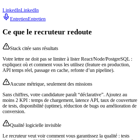
LinkedIn
LinkedIn
Entretien
Entretien
Ce que le recruteur redoute
Stack citée sans résultats
Votre lettre ne doit pas se limiter à lister React/Node/PostgreSQL :
expliquez où et comment vous les utilisez (feature en production,
API temps réel, passage en cache, refonte d’un pipeline).
Aucune métrique, seulement des missions
Sans chiffres, votre candidature paraît “déclarative”. Ajoutez au
moins 2 KPI : temps de chargement, latence API, taux de couverture
de tests, disponibilité (uptime), réduction de bugs ou amélioration de
conversion.
Qualité logicielle invisible
Le recruteur veut voir comment vous garantissez la qualité : tests