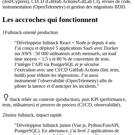
(Jest/Cypress), CI/CD (GitHub Actions/GitLab CI), revues de code,
instrumentation (OpenTelemetry) et gestion des migrations BDD.
Les accroches qui fonctionnent
1
Fullstack orienté production
“
Développeur fullstack React + Node.js depuis 4 ans.
J’ai conçu et déployé 5 applications SaaS avec Docker
sur AWS : 50 000 utilisateurs actifs mensuels, un load
time moyen < 1,5 s et 80 % de couverture de tests.
J’intègre l’API via PostgreSQL et je sécurise
l’exécution avec une CI/CD GitHub Actions (lint, tests,
build) pour réduire les régressions. J’ai aussi
instrumenté l’observabilité (OpenTelemetry) afin de
piloter la latence et d’anticiper les incidents.
”
Stack reliée au contexte (production), puis KPI (performance,
tests, utilisateurs) et preuves de process (CI/CD, observabilité).
2
Junior fullstack, impact rapide
“
Développeur fullstack junior (Vue.js, Python/FastAPI,
PostgreSQL). En alternance, j’ai livré 2 applications de