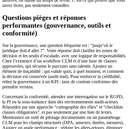
tardives, ou baisse du temps de revue. C’est ce qui prouve que vous
savez livrer, pas seulement conseiller.
Questions pièges et réponses
performantes (gouvernance, outils et
conformité)
Sur la gouvernance, une question fréquente est : “jusqu’où le
juridique doit-il aller ?”. Votre réponse doit clarifier les zones de
décision et les seuils d’escalade, avec une logique de responsabilités.
Citez l’existence d’un workflow CLM et d’une base de clauses
approuvées, qui sécurise le parcours sans ralentir. Ajoutez un
élément de traçabilité : qui valide quoi, à quel moment, et comment
la décision est conservée (audit trail). Pour renforcer la crédibilité,
reliez la gouvernance à un KPI : taux de contrats conformes dès
première version.
Concernant la conformité, attendez une interrogation sur le RGPD,
la PI ou la sous-traitance dans des environnements multi-acteurs.
Répondez par une approche “cartographie des rôles” et “checklists
clauses obligatoires”, et pas seulement par une liste de textes.
Mentionnez un outil de pilotage documentaire ou un paramétrage
CLM pour les champs structurés (DPA, annexes, durées, mesures).
Ajoutez un angle performance : réduire les allers-retours, diminuer