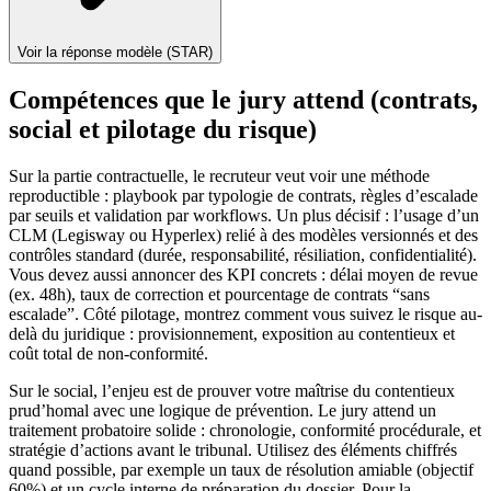
Voir la réponse modèle (STAR)
Compétences que le jury attend (contrats,
social et pilotage du risque)
Sur la partie contractuelle, le recruteur veut voir une méthode
reproductible : playbook par typologie de contrats, règles d’escalade
par seuils et validation par workflows. Un plus décisif : l’usage d’un
CLM (Legisway ou Hyperlex) relié à des modèles versionnés et des
contrôles standard (durée, responsabilité, résiliation, confidentialité).
Vous devez aussi annoncer des KPI concrets : délai moyen de revue
(ex. 48h), taux de correction et pourcentage de contrats “sans
escalade”. Côté pilotage, montrez comment vous suivez le risque au-
delà du juridique : provisionnement, exposition au contentieux et
coût total de non-conformité.
Sur le social, l’enjeu est de prouver votre maîtrise du contentieux
prud’homal avec une logique de prévention. Le jury attend un
traitement probatoire solide : chronologie, conformité procédurale, et
stratégie d’actions avant le tribunal. Utilisez des éléments chiffrés
quand possible, par exemple un taux de résolution amiable (objectif
60%) et un cycle interne de préparation du dossier. Pour la