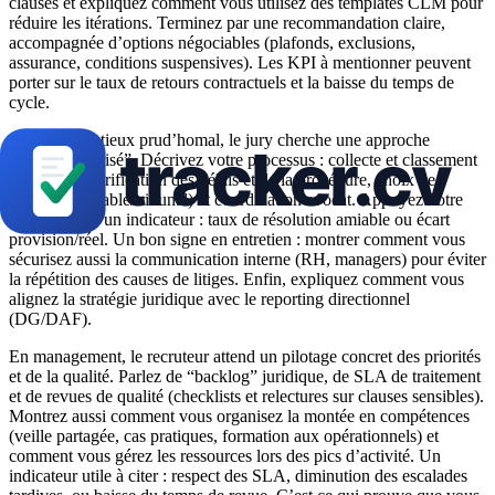
clauses et expliquez comment vous utilisez des templates CLM pour
réduire les itérations. Terminez par une recommandation claire,
accompagnée d’options négociables (plafonds, exclusions,
assurance, conditions suspensives). Les KPI à mentionner peuvent
porter sur le taux de retours contractuels et la baisse du temps de
cycle.
Sur le contentieux prud’homal, le jury cherche une approche
“dossier maîtrisé”. Décrivez votre processus : collecte et classement
des pièces, vérification des délais et de la procédure, choix de
stratégie (amiable/tribunal) et coordination avocat. Appuyez votre
réponse avec un indicateur : taux de résolution amiable ou écart
provision/réel. Un bon signe en entretien : montrer comment vous
sécurisez aussi la communication interne (RH, managers) pour éviter
la répétition des causes de litiges. Enfin, expliquez comment vous
alignez la stratégie juridique avec le reporting directionnel
(DG/DAF).
En management, le recruteur attend un pilotage concret des priorités
et de la qualité. Parlez de “backlog” juridique, de SLA de traitement
et de revues de qualité (checklists et relectures sur clauses sensibles).
Montrez aussi comment vous organisez la montée en compétences
(veille partagée, cas pratiques, formation aux opérationnels) et
comment vous gérez les ressources lors des pics d’activité. Un
indicateur utile à citer : respect des SLA, diminution des escalades